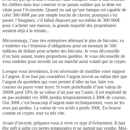
les chiffres dans leur contexte et ne jamais oublier que la dette est
vitale pour l’économie. Quand on sait qu’une banque est capable de
créer 300 000€ par une simple touche de clavier, pourquoi s’en
passer ? Imaginez, s’il fallait disposer par soi-même de 300 000€
pour s’acheter une maison, la grande majorité des propriétaires
seraient déjà à la retraite...
Microstrategy, l’une des entreprises détenant le plus de bitcoins, va
s’endetter via l’émission d’obligations pour un montant de 500
millions de dollars pour acheter des bitcoins. Je vous déconseille
d’en faire autant, toutes proportions gardées. Je vous déconseille de
vous endetter pour investir sur un marché aussi volatil que la crypto.
Lorsque vous investissez, il est nécessaire de modifier votre rapport
à l’argent. Il ne faut pas considérer l’argent investi au même titre que
l’argent du quotidien qui vous permet d’aller au bar, faire vos
courses ou payer votre loyer. Si votre portefeuille d’une valeur de
3000€ perd 10% de sa valeur d’un jour sur l’autre, il est impératif de
ne pas assimiler ces 300€ perdus temporairement à 300€ de courses.
Oui 300€ c’est beaucoup d’argent mais techniquement, vous ne les
avez pas perdus. La valeur de vos actifs a perdu 300€. En bourse
comme en crypto, tout va très vite.
Avant d’investir, préparez-vous à vivre ce type d’évènement. Il faut
être prêt à subir ces pertes temporaires et ne surtout pas vendre. Moi-