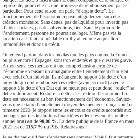
représente, pour celle-ci, une promesse de remboursement par le
particulier. Pour cette raison, on parle “d'argent dette”. Le
fonctionnement de l’économie repose intégralement sur cette
création monétaire. Sans dettes, pas de liquidité pour investir, pas
d’aides sociales, pas de subventions, rien. Sans le pouvoir de
l’endettement, personne ne pourrait se loger. Même pas via la
location car il faut au préalable qu’il y ait eu une acquisition
immobilière et donc un crédit.
On entend partout dans les médias que les pays comme la France,
ou plus encore l’Espagne, sont trop endettés et que c’est très grave.
A mon sens, ces médias ont une compréhension erronée de
l’économie en faisant un amalgame entre l’endettement d’un Etat
avec celui d’un individu. Ils mélangent le rapport à la dette d’un
individu qui doit rembourser ces dettes (avant sa mort!) avec le
rapport à la dette d’un Etat qui ne meurt pas et peut donc “rouler” sa
dette indéfiniment. Réduire la dette, c’est réduire l’économie. La
dette est nécessaire au bon fonctionnement de l’économie. Saviez-
vous que le taux d’endettement moyen des ménages français au 1er
trimestre 2020 (le rapport entre les encours de crédits accordés aux
ménages par des institutions financières et leur revenu disponible
annuel brut) est de
98,08 %
. La dette publique de la France en mars
2021 est de
115,7 %
du PIB. Relativisons !
Je ne dis pas qu’il faut s’endetter sans compter. Mais il faut remettre