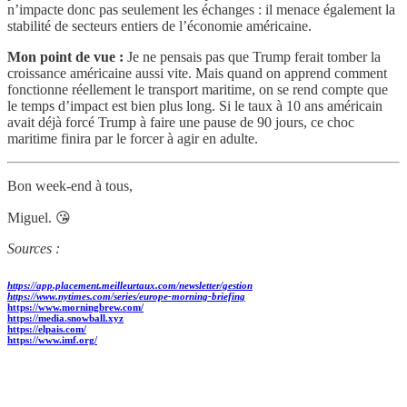
n’impacte donc pas seulement les échanges : il menace également la
stabilité de secteurs entiers de l’économie américaine.
Mon point de vue :
Je ne pensais pas que Trump ferait tomber la
croissance américaine aussi vite. Mais quand on apprend comment
fonctionne réellement le transport maritime, on se rend compte que
le temps d’impact est bien plus long. Si le taux à 10 ans américain
avait déjà forcé Trump à faire une pause de 90 jours, ce choc
maritime finira par le forcer à agir en adulte.
Bon week-end à tous,
Miguel. 😘
Sources :
https://app.placement.meilleurtaux.com/newsletter/gestion
https://www.nytimes.com/series/europe-morning-briefing
https://www.morningbrew.com/
https://media.snowball.xyz
https://elpais.com/
https://www.imf.org/