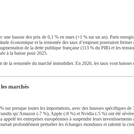
une hausse des prix de 0,1 % en mars (+1 % sur un an). Paris enregistre
tude économique et la remontée des taux d’emprunt pourraient freiner ce
l’augmentation de la dette publique française (113 % du PIB) et les tens
isée à la baisse pour 2025.
 de la remontée du marché immobilier. En 2026, les taux vont baisser e
 les marchés
 sur presque toutes les importations, avec des hausses spécifiques de
tandis qu’Amazon (-7 %), Apple (-8 %) et Nvidia (-5 %) ont été sévèrem
 appelé les entreprises européennes à suspendre leurs investissements 
urrait profondément perturber les échanges mondiaux et ralentir la cro