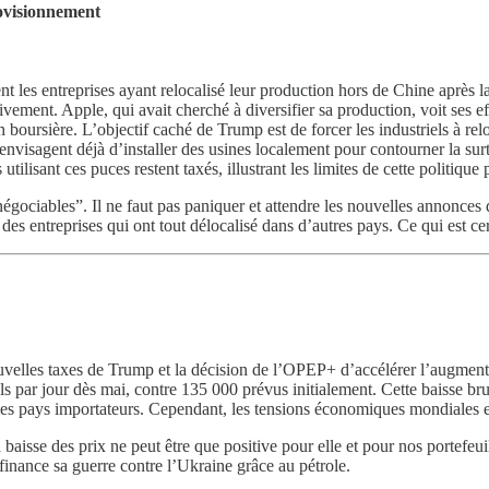
rovisionnement
 les entreprises ayant relocalisé leur production hors de Chine après la
vement. Apple, qui avait cherché à diversifier sa production, voit ses e
 boursière. L’objectif caché de Trump est de forcer les industriels à relo
isagent déjà d’installer des usines localement pour contourner la surt
lisant ces puces restent taxés, illustrant les limites de cette politique 
t négociables”. Il ne faut pas paniquer et attendre les nouvelles annonce
des entreprises qui ont tout délocalisé dans d’autres pays. Ce qui est ce
nouvelles taxes de Trump et la décision de l’OPEP+ d’accélérer l’augmen
s par jour dès mai, contre 135 000 prévus initialement. Cette baisse brut
es pays importateurs. Cependant, les tensions économiques mondiales et l
aisse des prix ne peut être que positive pour elle et pour nos portefeuill
finance sa guerre contre l’Ukraine grâce au pétrole.