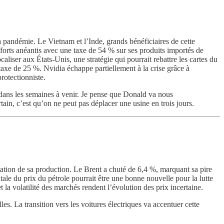
 pandémie. Le Vietnam et l’Inde, grands bénéficiaires de cette
fforts anéantis avec une taxe de 54 % sur ses produits importés de
caliser aux États-Unis, une stratégie qui pourrait rebattre les cartes du
axe de 25 %. Nvidia échappe partiellement à la crise grâce à
protectionniste.
s dans les semaines à venir. Je pense que Donald va nous
rtain, c’est qu’on ne peut pas déplacer une usine en trois jours.
tation de sa production. Le Brent a chuté de 6,4 %, marquant sa pire
ale du prix du pétrole pourrait être une bonne nouvelle pour la lutte
a volatilité des marchés rendent l’évolution des prix incertaine.
es. La transition vers les voitures électriques va accentuer cette