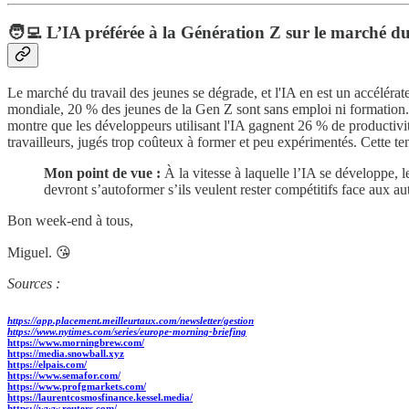
🧑‍💻 L’IA préférée à la Génération Z sur le marché du
Le marché du travail des jeunes se dégrade, et l'IA en est un accéléra
mondiale, 20 % des jeunes de la Gen Z sont sans emploi ni formation. 
montre que les développeurs utilisant l'IA gagnent 26 % de productivi
travailleurs, jugés trop coûteux à former et peu expérimentés. Cette t
Mon point de vue :
À la vitesse à laquelle l’IA se développe, l
devront s’autoformer s’ils veulent rester compétitifs face au
Bon week-end à tous,
Miguel. 😘
Sources :
https://app.placement.meilleurtaux.com/newsletter/gestion
https://www.nytimes.com/series/europe-morning-briefing
https://www.morningbrew.com/
https://media.snowball.xyz
https://elpais.com/
https://www.semafor.com/
https://www.profgmarkets.com/
https://laurentcosmosfinance.kessel.media/
https://www.reuters.com/