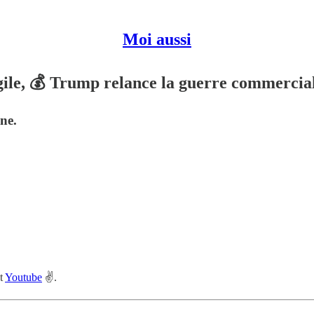
Moi aussi
ile, 💰 Trump relance la guerre commerciale
ne.
t
Youtube
✌️.