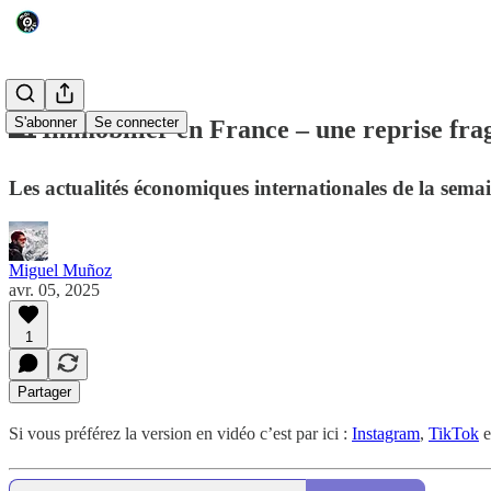
S'abonner
Se connecter
🏡 Immobilier en France – une reprise frag
Les actualités économiques internationales de la semai
Miguel Muñoz
avr. 05, 2025
1
Partager
Si vous préférez la version en vidéo c’est par ici :
Instagram
,
TikTok
e