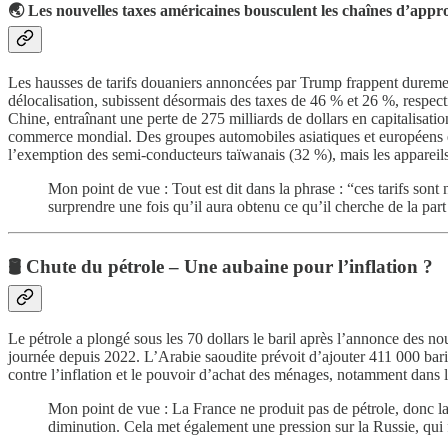
🌏 Les nouvelles taxes américaines bousculent les chaînes d’app
Les hausses de tarifs douaniers annoncées par Trump frappent durement
délocalisation, subissent désormais des taxes de 46 % et 26 %, respecti
Chine, entraînant une perte de 275 milliards de dollars en capitalisation
commerce mondial. Des groupes automobiles asiatiques et européens env
l’exemption des semi-conducteurs taïwanais (32 %), mais les appareils uti
Mon point de vue : Tout est dit dans la phrase : “ces tarifs son
surprendre une fois qu’il aura obtenu ce qu’il cherche de la part 
🛢️ Chute du pétrole – Une aubaine pour l’inflation ?
Le pétrole a plongé sous les 70 dollars le baril après l’annonce des 
journée depuis 2022. L’Arabie saoudite prévoit d’ajouter 411 000 baril
contre l’inflation et le pouvoir d’achat des ménages, notamment dans l
Mon point de vue : La France ne produit pas de pétrole, donc la b
diminution. Cela met également une pression sur la Russie, qui 